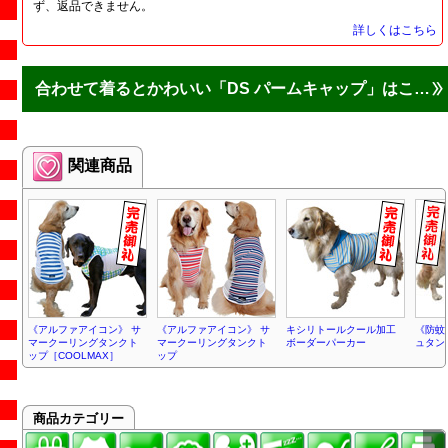
ず、返品できません。
詳しくはこちら
合わせて着るとかわいい「DS パームキャップ」はこちら
関連商品
《アルファアイコン》 サ
《アルファアイコン》 サ
キシリトールクール加工
《防蚊
マークーリングタンクト
マークーリングタンクト
ボーダーパーカー
ュタン
ップ［COOLMAX］
ップ
商品カテゴリー