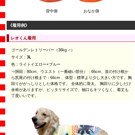
背中側
おなか側
《着用例》
レオくん着用
ゴールデンレトリーバー（36kg ♂）
サイズ：
3L
色：ライトイエロー×ブルー
⇒胴回：80cm、ウエスト（一番細い部分）：66cm、首の付け根か
ら尻尾の付け根まで：66cm 、体型：標準より少し大きい方です。胸
回りががっしりとした体格です。 全体的に骨太。 胸回りに少しだけ
余裕がありますが、ピッタリサイズで、袖口もキツくなく、着丈も
丁度いいです。