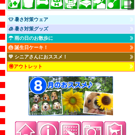
👕 暑さ対策ウェア
🧊 暑さ対策グッズ
☂ 雨の日のお散歩に
🎂 誕生日ケーキ！
💛 シニアさんにおススメ！
🉐アウトレット