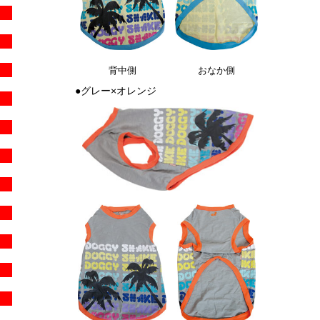
背中側
おなか側
●グレー×オレンジ