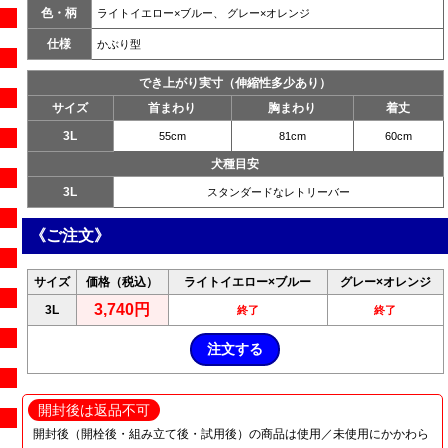
色・柄
ライトイエロー×ブルー、 グレー×オレンジ
仕様
かぶり型
でき上がり実寸（伸縮性多少あり）
サイズ
首まわり
胸まわり
着丈
3L
55cm
81cm
60cm
犬種目安
3L
スタンダードなレトリーバー
《ご注文》
サイズ
価格（税込）
ライトイエロー×ブルー
グレー×オレンジ
3,740円
3L
終了
終了
開封後は返品不可
開封後（開栓後・組み立て後・試用後）の商品は使用／未使用にかかわら