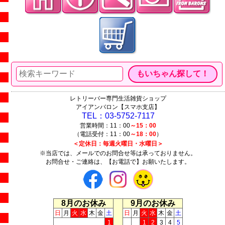
レトリーバー専門生活雑貨ショップ
アイアンバロン【スマホ支店】
TEL：03-5752-7117
営業時間：11：00
～15：00
（電話受付：11：00
～18：00
）
＜定休日：毎週火曜日・水曜日＞
※当店では、メールでのお問合せ等は承っておりません。
お問合せ・ご連絡は、【お電話で】お願いたします。
8月のお休み
9月のお休み
日
月
火
水
木
金
土
日
月
火
水
木
金
土
1
1
2
3
4
5