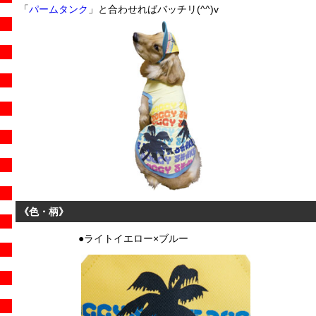
「
パームタンク
」と合わせればバッチリ(^^)v
《色・柄》
●ライトイエロー×ブルー