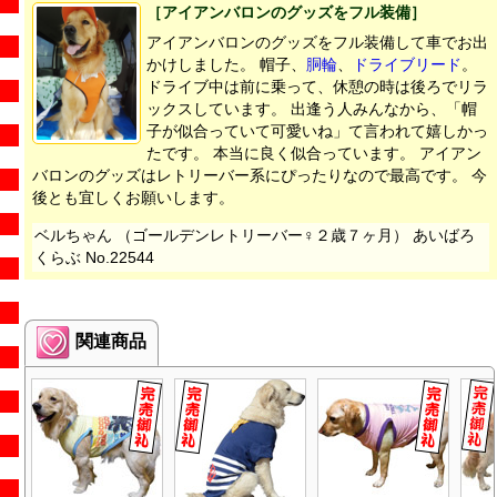
［アイアンバロンのグッズをフル装備］
アイアンバロンのグッズをフル装備して車でお出
かけしました。 帽子、
胴輪
、
ドライブリード
。
ドライブ中は前に乗って、休憩の時は後ろでリラ
ックスしています。 出逢う人みんなから、「帽
子が似合っていて可愛いね」て言われて嬉しかっ
たです。 本当に良く似合っています。 アイアン
バロンのグッズはレトリーバー系にぴったりなので最高です。 今
後とも宜しくお願いします。
ベルちゃん （ゴールデンレトリーバー♀２歳７ヶ月） あいばろ
くらぶ No.22544
関連商品