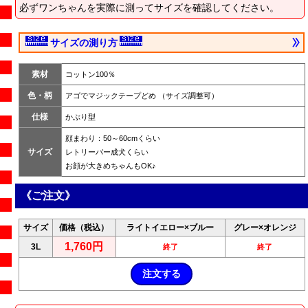
必ずワンちゃんを実際に測ってサイズを確認してください。
サイズの測り方
素材
コットン100％
色・柄
アゴでマジックテープどめ （サイズ調整可）
仕様
かぶり型
顔まわり：50～60cmくらい
サイズ
レトリーバー成犬くらい
お顔が大きめちゃんもOK♪
《ご注文》
サイズ
価格（税込）
ライトイエロー×ブルー
グレー×オレンジ
1,760円
3L
終了
終了