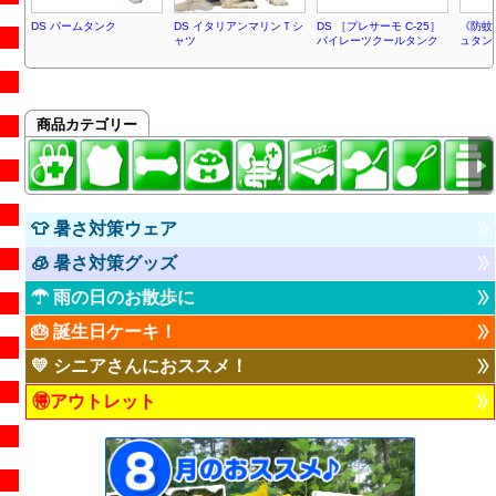
DS パームタンク
DS イタリアンマリンＴシ
DS ［プレサーモ C-25］
《防蚊
ャツ
パイレーツクールタンク
ュタン
商品カテゴリー
👕 暑さ対策ウェア
🧊 暑さ対策グッズ
☂ 雨の日のお散歩に
🎂 誕生日ケーキ！
💛 シニアさんにおススメ！
🉐アウトレット