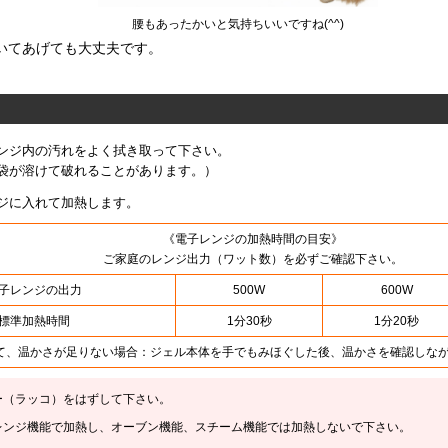
腰もあったかいと気持ちいいですね(^^)
いてあげても大丈夫です。
ンジ内の汚れをよく拭き取って下さい。
袋が溶けて破れることがあります。）
ジに入れて加熱します。
《電子レンジの加熱時間の目安》
ご家庭のレンジ出力（ワット数）を必ずご確認下さい。
子レンジの出力
500W
600W
標準加熱時間
1分30秒
1分20秒
て、温かさが足りない場合：ジェル本体を手でもみほぐした後、温かさを確認しなが
ー（ラッコ）をはずして下さい。
レンジ機能で加熱し、オーブン機能、スチーム機能では加熱しないで下さい。