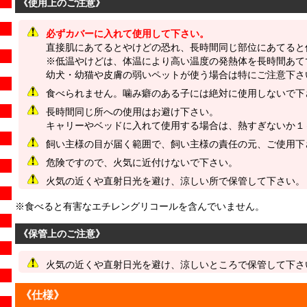
《使用上のご注意》
必ずカバーに入れて使用して下さい。
直接肌にあてるとやけどの恐れ、長時間同じ部位にあてると
※低温やけどは、体温により高い温度の発熱体を長時間あて
幼犬・幼猫や皮膚の弱いペットが使う場合は特にご注意下さ
食べられません。噛み癖のある子には絶対に使用しないで下
長時間同じ所への使用はお避け下さい。
キャリーやベッドに入れて使用する場合は、熱すぎないか１
飼い主様の目が届く範囲で、飼い主様の責任の元、ご使用下
危険ですので、火気に近付けないで下さい。
火気の近くや直射日光を避け、涼しい所で保管して下さい。
※食べると有害なエチレングリコールを含んでいません。
《保管上のご注意》
火気の近くや直射日光を避け、涼しいところで保管して下さ
《仕様》