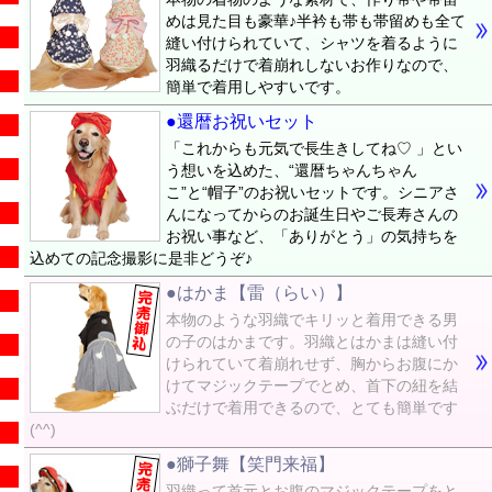
めは見た目も豪華♪半衿も帯も帯留めも全て
縫い付けられていて、シャツを着るように
羽織るだけで着崩れしないお作りなので、
簡単で着用しやすいです。
●還暦お祝いセット
「これからも元気で長生きしてね♡ 」とい
う想いを込めた、“還暦ちゃんちゃん
こ”と“帽子”のお祝いセットです。シニアさ
んになってからのお誕生日やご長寿さんの
お祝い事など、「ありがとう」の気持ちを
込めての記念撮影に是非どうぞ♪
●はかま【雷（らい）】
本物のような羽織でキリッと着用できる男
の子のはかまです。羽織とはかまは縫い付
けられていて着崩れせず、胸からお腹にか
けてマジックテープでとめ、首下の紐を結
ぶだけで着用できるので、とても簡単です
(^^)
●獅子舞【笑門来福】
羽織って首元とお腹のマジックテープをと