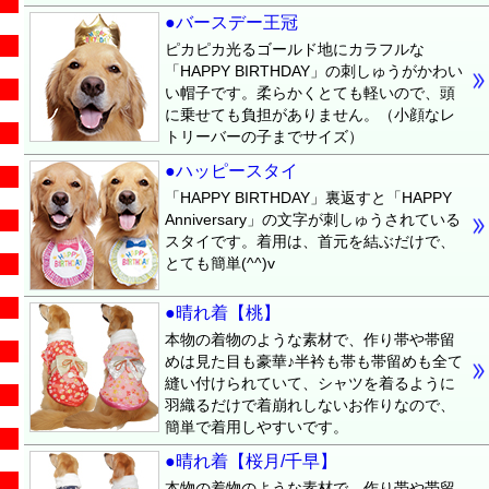
●バースデー王冠
ピカピカ光るゴールド地にカラフルな
「HAPPY BIRTHDAY」の刺しゅうがかわい
い帽子です。柔らかくとても軽いので、頭
に乗せても負担がありません。（小顔なレ
トリーバーの子までサイズ）
●ハッピースタイ
「HAPPY BIRTHDAY」裏返すと「HAPPY
Anniversary」の文字が刺しゅうされている
スタイです。着用は、首元を結ぶだけで、
とても簡単(^^)v
●晴れ着【桃】
本物の着物のような素材で、作り帯や帯留
めは見た目も豪華♪半衿も帯も帯留めも全て
縫い付けられていて、シャツを着るように
羽織るだけで着崩れしないお作りなので、
簡単で着用しやすいです。
●晴れ着【桜月/千早】
本物の着物のような素材で、作り帯や帯留