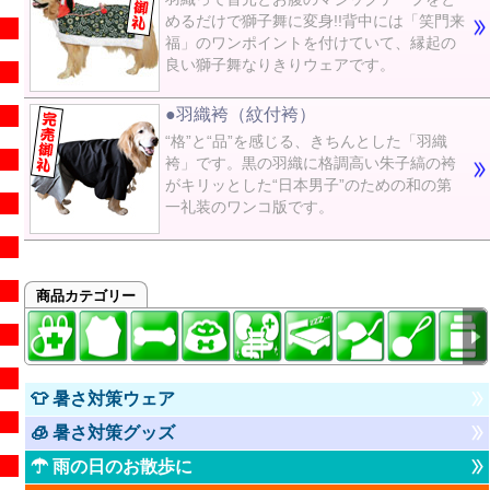
めるだけで獅子舞に変身!!背中には「笑門来
福」のワンポイントを付けていて、縁起の
良い獅子舞なりきりウェアです。
●羽織袴（紋付袴）
“格”と“品”を感じる、きちんとした「羽織
袴」です。黒の羽織に格調高い朱子縞の袴
がキリッとした“日本男子”のための和の第
一礼装のワンコ版です。
商品カテゴリー
👕 暑さ対策ウェア
🧊 暑さ対策グッズ
☂ 雨の日のお散歩に