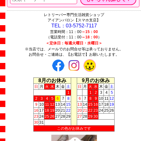
レトリーバー専門生活雑貨ショップ
アイアンバロン【スマホ支店】
TEL：03-5752-7117
営業時間：11：00
～15：00
（電話受付：11：00
～18：00
）
＜定休日：毎週火曜日・水曜日＞
※当店では、メールでのお問合せ等は承っておりません。
お問合せ・ご連絡は、【お電話で】お願いたします。
8月のお休み
9月のお休み
日
月
火
水
木
金
土
日
月
火
水
木
金
土
1
1
2
3
4
5
2
3
4
5
6
7
8
6
7
8
9
10
11
12
9
10
11
12
13
14
15
13
14
15
16
17
18
19
16
17
18
19
20
21
22
20
21
22
23
24
25
26
23
24
25
26
27
28
29
27
28
29
30
30
31
この色がお休みです