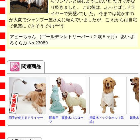
らワシワシと揉むように拭いた だけでかな
り乾きました。 この後は、ふっとばしドラ
イヤーで完璧♪でし た。 今までは乾かすの
が大変でシャンプー屋さんに頼んでいましたが、こ れからは自宅
で気楽にできそうです(*^^*)
アビーちゃん （ゴールデンレトリーバー♀２歳５ヶ月） あいば
ろくらぶ No.23089
関連商品
両手が使えるドライヤー
即着用・高吸水バスロー
超吸水ドッグタオル［乾
超吸水
ブ
式］