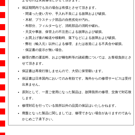
よるものは実費修理とさせて頂きます。
保証期間内でも次の場合は有償とさせて頂きます。
・間違った使い方や、手入れ不良による故障および破損。
・木材、プラスチック部品の自然劣化や汚れ。
・布部分、フィルターなど、消耗部品の消耗や破れ。
・天災や事故、保管上の不注意による故障および破損。
・お買上げ後の輸送や移動時、落下などによる故障および破損。
・弊社（輸入元）以外による修理、または改造による不具合や破損。
・保証書の提示が無い場合。
修理の際の運送料、および梱包料等の諸経費については、お客様負担とさ
せて頂きます。
保証書は再発行致しませんので、大切に保管願います。
保証書は日本国内においてのみ有効です。海外からの修理サービスは受付
出来ません。
原則として、一度ご使用になった製品は、故障箇所の修理、交換で対応致
します。
修理対応を行っている箇所以外の品質の保証はいたしかねます。
廃盤となった製品に関しましては、修理できない場合がありますのであら
かじめご了承下さい。