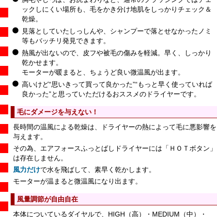
ックしにくい場所も、毛をかき分け地肌をしっかりチェック＆
乾燥。
見落としていたしっしんや、シャンプーで落とせなかったノミ
等もバッチリ発見できます。
熱風が出ないので、皮フや被毛の傷みを軽減。早く、しっかり
乾かせます。
モーターが暖まると、ちょうど良い微温風が出ます。
高いけど“思いきって買って良かった”“もっと早く使っていれば
良かった”と思っていただけるおススメのドライヤーです。
毛にダメージを与えない！
長時間の温風による乾燥は、ドライヤーの熱によって毛に悪影響を
与えます。
その為、エアフォースふっとばしドライヤーには「ＨＯＴボタン」
は存在しません。
風力だけ
で水を飛ばして、素早く乾かします。
モーターが温まると微温風になり出ます。
風量調節が自由自在
本体についているダイヤルで、HIGH（高）・MEDIUM（中）・