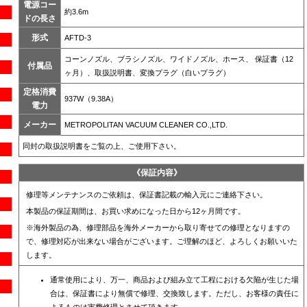
電源コー
約3.6m
ドの長さ
形式
AFTD-3
コーンノズル、ブラシノズル、ワイドノズル、ホース、 保証書（12
付属品
ヶ月）、取扱説明書、変換プラグ（白いプラグ）
定格消費
937W（9.38A）
電力
メーカー
METROPOLITAN VACUUM CLEANER CO.,LTD.
同封の取扱説明書をご覧の上、ご使用下さい。
《保証内容》
修理等メンテナンスのご依頼は、保証書記載の輸入元にご連絡下さい。
本製品の保証期間は、お買い求めになった日から12ヶ月間です。
※海外製品の為、修理部品を海外メーカーから取り寄せての修理となりますの
で、修理対応が出来ない場合がございます。ご理解のほど、よろしくお願いいた
します。
通常使用により、万一、商品および組み立て工程における欠陥が生じた場
合は、保証書により無償で修理、交換致します。ただし、お客様の責任に