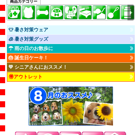
商品カテゴリー
👕 暑さ対策ウェア
🧊 暑さ対策グッズ
☂ 雨の日のお散歩に
🎂 誕生日ケーキ！
💛 シニアさんにおススメ！
🉐アウトレット