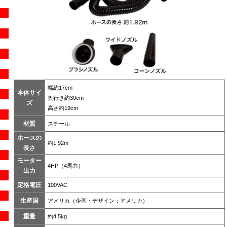
幅約17cm
本体サイ
奥行き約30cm
ズ
高さ約19cm
材質
スチール
ホースの
約1.92m
長さ
モーター
4HP（4馬力）
出力
定格電圧
100VAC
生産国
アメリカ（企画・デザイン：アメリカ）
重量
約4.5kg