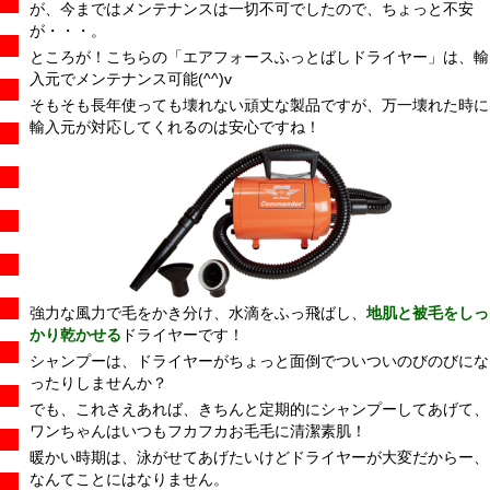
が、今まではメンテナンスは一切不可でしたので、ちょっと不安
が・・・。
ところが！こちらの「エアフォースふっとばしドライヤー」は、輸
入元でメンテナンス可能(^^)v
そもそも長年使っても壊れない頑丈な製品ですが、万一壊れた時に
輸入元が対応してくれるのは安心ですね！
強力な風力で毛をかき分け、水滴をふっ飛ばし、
地肌と被毛をしっ
かり乾かせる
ドライヤーです！
シャンプーは、ドライヤーがちょっと面倒でついついのびのびにな
ったりしませんか？
でも、これさえあれば、きちんと定期的にシャンプーしてあげて、
ワンちゃんはいつもフカフカお毛毛に清潔素肌！
暖かい時期は、泳がせてあげたいけどドライヤーが大変だからー、
なんてことにはなりません。