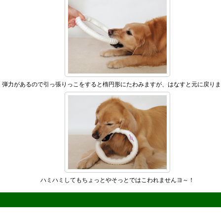
弾力があるので引っ張りっこをすると楕円形にたわみますが、はなすと元に戻りま
ハミハミしてもちょっとやそっとではこわれませんヨ～！