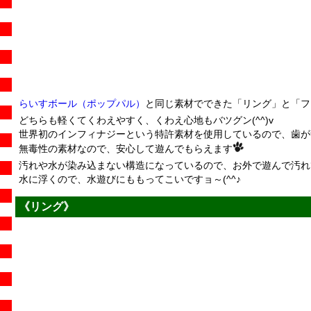
らいすボール（ポップパル）
と同じ素材でできた「リング」と「フ
どちらも軽くてくわえやすく、くわえ心地もバツグン(^^)v
世界初のインフィナジーという特許素材を使用しているので、歯が
無毒性の素材なので、安心して遊んでもらえます
汚れや水が染み込まない構造になっているので、お外で遊んで汚れ
水に浮くので、水遊びにももってこいですョ～(^^♪
《リング》