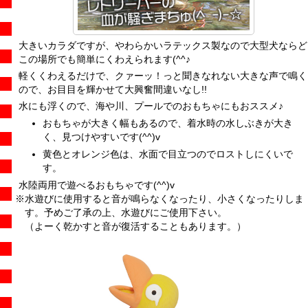
大きいカラダですが、やわらかいラテックス製なので大型犬ならど
この場所でも簡単にくわえられます(^^♪
軽くくわえるだけで、クァーッ！っと聞きなれない大きな声で鳴く
ので、お目目を輝かせて大興奮間違いなし!!
水にも浮くので、海や川、プールでのおもちゃにもおススメ♪
おもちゃが大きく幅もあるので、着水時の水しぶきが大き
く、見つけやすいです(^^)v
黄色とオレンジ色は、水面で目立つのでロストしにくいで
す。
水陸両用で遊べるおもちゃです(^^)v
※水遊びに使用すると音が鳴らなくなったり、小さくなったりしま
す。予めご了承の上、水遊びにご使用下さい。
（よーく乾かすと音が復活することもあります。）