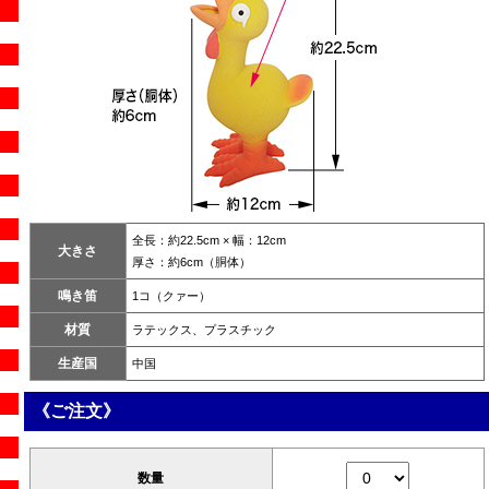
全長：約22.5cm × 幅：12cm
大きさ
厚さ：約6cm（胴体）
鳴き笛
1コ（クァー）
材質
ラテックス、プラスチック
生産国
中国
《ご注文》
数量