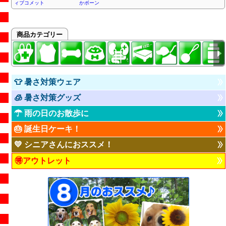
ィブコメット
かボーン
商品カテゴリー
👕 暑さ対策ウェア
🧊 暑さ対策グッズ
☂ 雨の日のお散歩に
🎂 誕生日ケーキ！
💛 シニアさんにおススメ！
🉐アウトレット