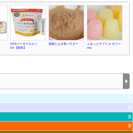
KPSベータグルカン
国産たもぎ茸パウダー
ぷるっとサプリ in ゼリー
EX【顆粒】
mix