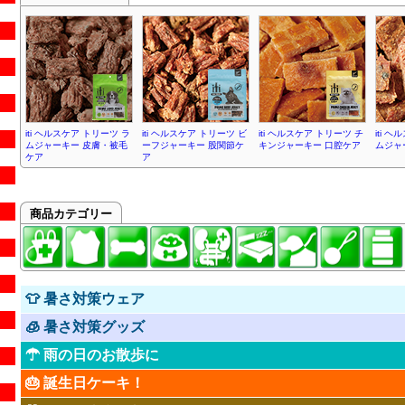
iti ヘルスケア トリーツ ラ
iti ヘルスケア トリーツ ビ
iti ヘルスケア トリーツ チ
iti 
ムジャーキー 皮膚・被毛
ーフジャーキー 股関節ケ
キンジャーキー 口腔ケア
ムジャ
ケア
ア
商品カテゴリー
👕 暑さ対策ウェア
🧊 暑さ対策グッズ
☂ 雨の日のお散歩に
🎂 誕生日ケーキ！