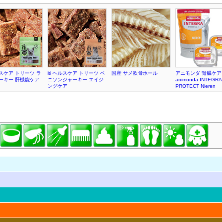
ヘルスケア トリーツ ラ
iti ヘルスケア トリーツ ベ
国産 サメ軟骨ホール
アニモンダ 腎臓ケア
ーキー 肝機能ケア
ニソンジャーキー エイジ
animonda INTEGRA
ングケア
PROTECT Nieren