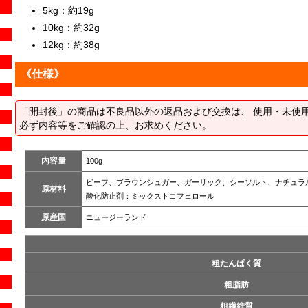
5kg：約19g
10kg：約32g
12kg：約38g
《仕様》
「開封後」の商品は不良品以外の返品および交換は、 使用・未使
必ず内容等をご確認の上、お求めください。
内容量
100g
ビーフ、ブラウンシュガー、ガーリック、シーソルト、ナチュラ
原材料
酸化防止剤：ミックストコフェロール
原産国
ニュージーランド
粗たんぱく質
粗脂肪
粗繊維質