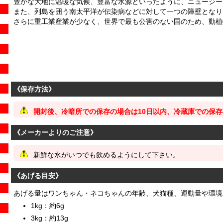
豊かな大地に温暖な気候、豊富な水源といったように、ニュージー
また、列島を囲う南太平洋が伝染病などに対して一つの障壁となり
さらに重工業産業が少なく、世界で最も公害のない国のため、動植
《保存方法》
開封後、冷暗所での保存の場合は10日以内、冷蔵庫での保存
《メーカーよりのご注意》
新鮮な水がいつでも飲めるようにして下さい。
《あげる目安》
あげる量はワンちゃん・ネコちゃんの年齢、犬猫種、運動量や環境
1kg：約6g
3kg：約13g