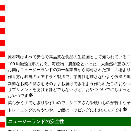
原材料はすべて安心で高品質な食品の生産国として知られているニ
100％自然由来のお肉、海産物、農産物といった、大自然の恵み
お肉はニュージーランドの第一産業省から認可された加工工場より
作り方は独自のエアドライ製法で、栄養価を壊さないよう低温の風
新鮮なお肉の良さをそのままお届けできるよう作られたこのおやつ
サプリメントをあげるほどでもないけど、おやつついでにちょっと気
おやつです
柔らかく手でちぎりやすいので、シニアさんや硬いものが苦手な子に
トレーニングのおやつや、ご飯のトッピングにもおススメです
ニュージーランドの安全性