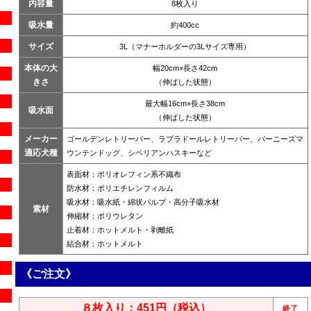
内容量
8枚入り
吸水量
約400cc
サイズ
3L（マナーホルダーの3Lサイズ専用）
本体の大
幅20cm×長さ42cm
きさ
（伸ばした状態）
最大幅16cm×長さ38cm
吸水面
（伸ばした状態）
メーカー
ゴールデンレトリーバー、ラブラドールレトリーバー、バーニーズマ
適応犬種
ウンテンドッグ、シベリアンハスキーなど
表面材：ポリオレフィン系不織布
防水材：ポリエチレンフィルム
吸水材：吸水紙・綿状パルプ・高分子吸水材
素材
伸縮材：ポリウレタン
止着材：ホットメルト・剥離紙
結合材：ホットメルト
《ご注文》
８枚入り：451円（税込）
終了