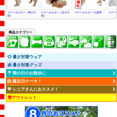
マナーホルダー［男の子
マナーホルダー［女の子
マナーホルダー 介護用
マナー
用］
用］
商品カテゴリー
👕 暑さ対策ウェア
🧊 暑さ対策グッズ
☂ 雨の日のお散歩に
🎂 誕生日ケーキ！
💛 シニアさんにおススメ！
🉐アウトレット