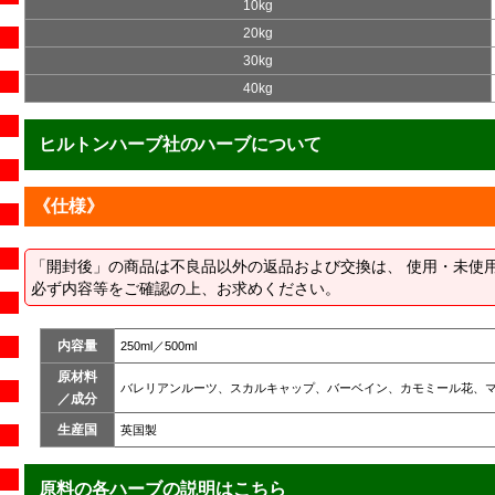
10kg
20kg
30kg
40kg
ヒルトンハーブ社のハーブについて
《仕様》
「開封後」の商品は不良品以外の返品および交換は、 使用・未使
必ず内容等をご確認の上、お求めください。
内容量
250ml／500ml
原材料
バレリアンルーツ、スカルキャップ、バーベイン、カモミール花、
／成分
生産国
英国製
原料の各ハーブの説明はこちら