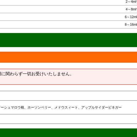
2～4m
4～8m
6～12m
8～16m
用に関わらず一切お受けいたしません。
マーシュマロウ根、ホーソンベリー、メドウスィート、アップルサイダービネガー