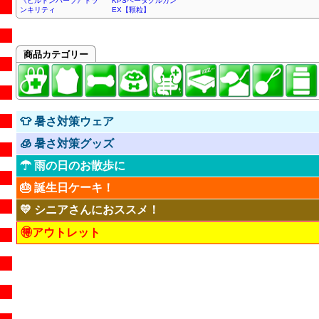
《ヒルトンハーブ》トラ
KPSベータグルカン
ンキリティ
EX【顆粒】
商品カテゴリー
👕 暑さ対策ウェア
🧊 暑さ対策グッズ
☂ 雨の日のお散歩に
🎂 誕生日ケーキ！
💛 シニアさんにおススメ！
🉐アウトレット