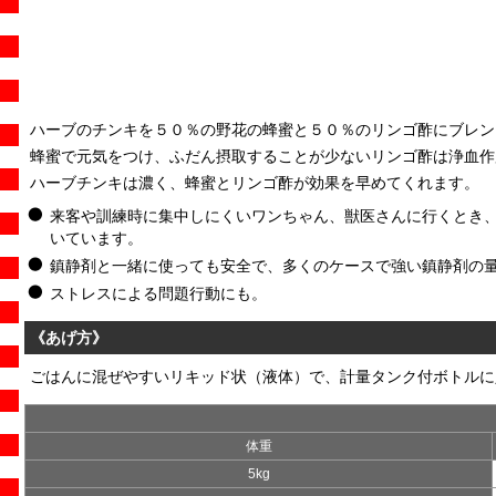
ハーブのチンキを５０％の野花の蜂蜜と５０％のリンゴ酢にブレン
蜂蜜で元気をつけ、ふだん摂取することが少ないリンゴ酢は浄血作
ハーブチンキは濃く、蜂蜜とリンゴ酢が効果を早めてくれます。
来客や訓練時に集中しにくいワンちゃん、獣医さんに行くとき
いています。
鎮静剤と一緒に使っても安全で、多くのケースで強い鎮静剤の
ストレスによる問題行動にも。
《あげ方》
ごはんに混ぜやすいリキッド状（液体）で、計量タンク付ボトルに
体重
5kg