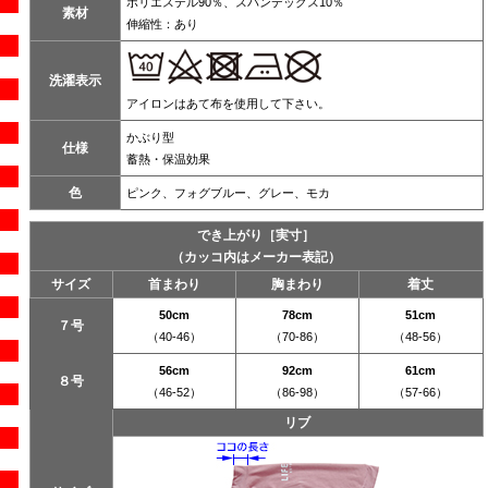
ポリエステル90％、スパンデックス10％
素材
伸縮性：あり
洗濯表示
アイロンはあて布を使用して下さい。
かぶり型
仕様
蓄熱・保温効果
色
ピンク、フォグブルー、グレー、モカ
でき上がり［実寸］
（カッコ内はメーカー表記）
サイズ
首まわり
胸まわり
着丈
50cm
78cm
51cm
７号
（40-46）
（70-86）
（48-56）
56cm
92cm
61cm
８号
（46-52）
（86-98）
（57-66）
リブ