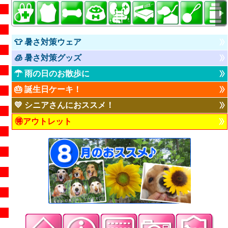
👕 暑さ対策ウェア
🧊 暑さ対策グッズ
☂ 雨の日のお散歩に
🎂 誕生日ケーキ！
💛 シニアさんにおススメ！
🉐アウトレット