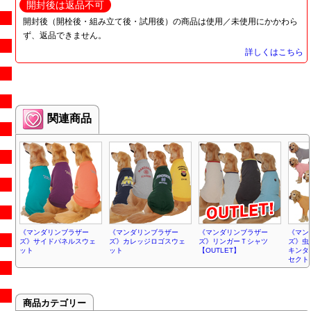
開封後は返品不可
開封後（開栓後・組み立て後・試用後）の商品は使用／未使用にかかわら
ず、返品できません。
詳しくはこちら
関連商品
《マンダリンブラザー
《マンダリンブラザー
《マンダリンブラザー
《マン
ズ》サイドパネルスウェ
ズ》カレッジロゴスウェ
ズ》リンガーＴシャツ
ズ》虫
ット
ット
【OUTLET】
キンタ
セクト
商品カテゴリー