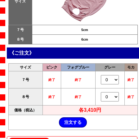
サイズ
７号
5cm
８号
6cm
《ご注文》
サイズ
ピンク
フォグブルー
グレー
モカ
７号
終了
終了
終了
８号
終了
終了
終了
各3,410円
価格（税込）