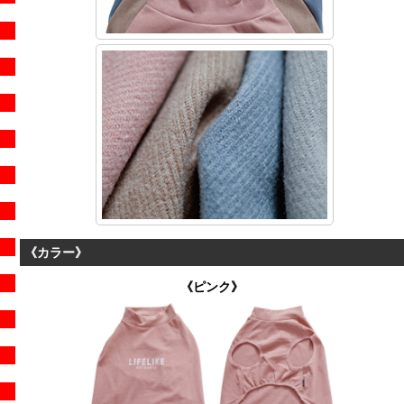
《カラー》
《
ピンク
》