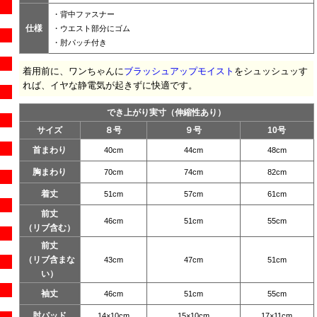
・背中ファスナー
仕様
・ウエスト部分にゴム
・肘パッチ付き
着用前に、ワンちゃんに
ブラッシュアップモイスト
をシュッシュッす
れば、イヤな静電気が起きずに快適です。
でき上がり実寸（伸縮性あり）
サイズ
８号
９号
10号
首まわり
40cm
44cm
48cm
胸まわり
70cm
74cm
82cm
着丈
51cm
57cm
61cm
前丈
46cm
51cm
55cm
（リブ含む）
前丈
（リブ含まな
43cm
47cm
51cm
い）
袖丈
46cm
51cm
55cm
肘パッド
14×10cm
15×10cm
17×11cm