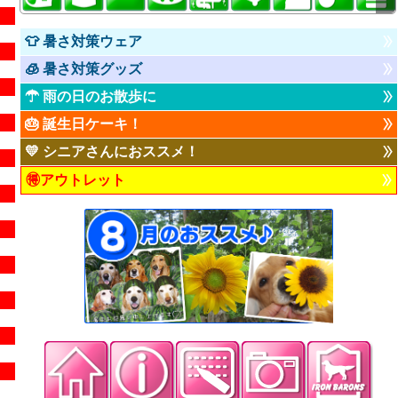
👕 暑さ対策ウェア
🧊 暑さ対策グッズ
☂ 雨の日のお散歩に
🎂 誕生日ケーキ！
💛 シニアさんにおススメ！
🉐アウトレット