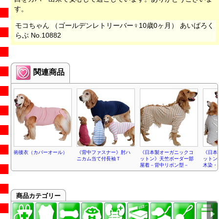
す。
モコちゃん （ゴールデンレトリーバー♀10歳0ヶ月） あいばろく
らぶ No.10882
関連商品
術後衣（カバーオール）
《背中ファスナー》肘ハ
《日本製オーガニックコ
《日本
ニカム当て付長袖Ｔ
ットン》天竺ボーダー部
ットン
屋着－背中リボン型－
木染・
商品カテゴリー