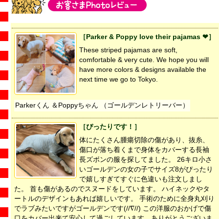
［Parker & Poppy love their pajamas ❤］
These striped pajamas are soft,
comfortable & very cute. We hope you will
have more colors & designs available the
next time we go to Tokyo.
Parkerくん ＆Poppyちゃん （ゴールデンレトリーバー）
［ぴったりです！］
体にたくさん腫瘍切除の傷があり、抜糸、
傷口が落ち着くまで身体をカバーする長袖
長ズボンの服を探してました。 26キロ小さ
いゴールデンの女の子でサイズ8がぴったり
で嬉しすぎてすぐに色違いも注文しまし
た。 首も傷があるのでスヌードをしています。 ハイネックやタ
ートルのデザインもあれば嬉しいです。 手術のために全身丸刈り
でラブみたいですがゴールデンです(//∇//) この洋服のおかげで傷
口をカバー出来て安心して過ごしています。ありがとうございま