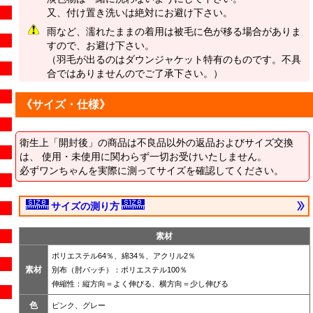
又、付け置き洗いは絶対にお避け下さい。
雨など、濡れたままの着用は被毛に色が移る場合がありま
すので、お避け下さい。
（羽毛が出るのはダウンジャケット特有のものです。不具
合ではありませんのでご了承下さい。）
《サイズ・仕様》
衛生上「開封後」の商品は不良品以外の返品およびサイズ交換
は、 使用・未使用に関わらず一切お受けいたしません。
必ずワンちゃんを実際に測ってサイズを確認してください。
サイズの測り方
素材
ポリエステル64％、綿34％、アクリル2％
素材
別布（肘パッチ）：ポリエステル100％
伸縮性：縦方向＝よく伸びる、横方向＝少し伸びる
色
ピンク、グレー