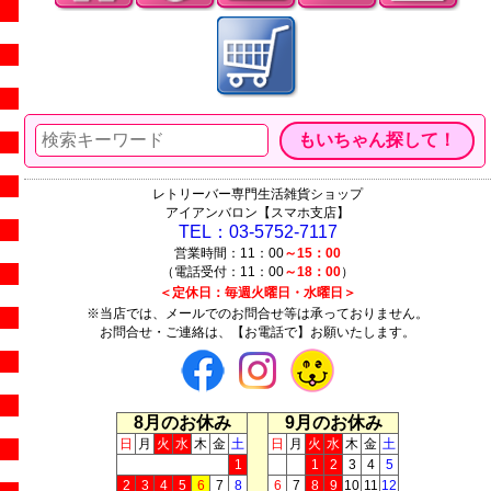
レトリーバー専門生活雑貨ショップ
アイアンバロン【スマホ支店】
TEL：03-5752-7117
営業時間：11：00
～15：00
（電話受付：11：00
～18：00
）
＜定休日：毎週火曜日・水曜日＞
※当店では、メールでのお問合せ等は承っておりません。
お問合せ・ご連絡は、【お電話で】お願いたします。
8月のお休み
9月のお休み
日
月
火
水
木
金
土
日
月
火
水
木
金
土
1
1
2
3
4
5
2
3
4
5
6
7
8
6
7
8
9
10
11
12