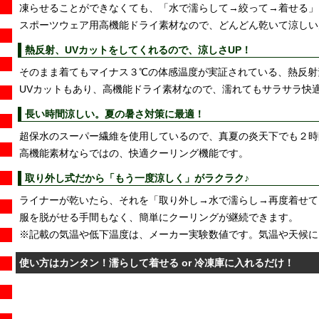
凍らせることができなくても、「水で濡らして→絞って→着せる」
スポーツウェア用高機能ドライ素材なので、どんどん乾いて涼しい
熱反射、UVカットをしてくれるので、涼しさUP！
そのまま着てもマイナス３℃の体感温度が実証されている、熱反射
UVカットもあり、高機能ドライ素材なので、濡れてもサラサラ快
長い時間涼しい。夏の暑さ対策に最適！
超保水のスーパー繊維を使用しているので、真夏の炎天下でも２時
高機能素材ならではの、快適クーリング機能です。
取り外し式だから「もう一度涼しく」がラクラク♪
ライナーが乾いたら、それを「取り外し→水で濡らし→再度着せて
服を脱がせる手間もなく、簡単にクーリングが継続できます。
※記載の気温や低下温度は、メーカー実験数値です。気温や天候に
使い方はカンタン！濡らして着せる or 冷凍庫に入れるだけ！