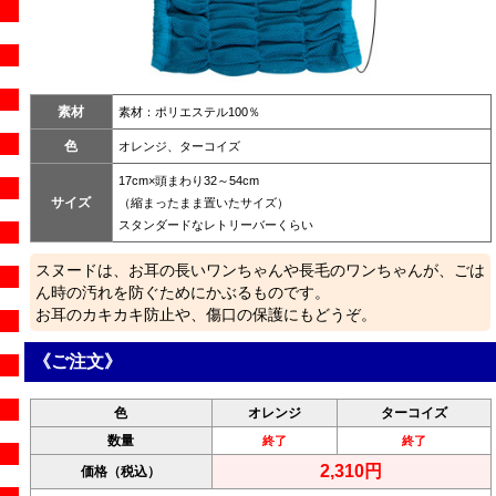
素材
素材：ポリエステル100％
色
オレンジ、ターコイズ
17cm×頭まわり32～54cm
サイズ
（縮まったまま置いたサイズ）
スタンダードなレトリーバーくらい
スヌードは、お耳の長いワンちゃんや長毛のワンちゃんが、ごは
ん時の汚れを防ぐためにかぶるものです。
お耳のカキカキ防止や、傷口の保護にもどうぞ。
《ご注文》
色
オレンジ
ターコイズ
数量
終了
終了
2,310円
価格（税込）