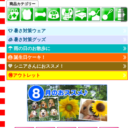
商品カテゴリー
👕 暑さ対策ウェア
🧊 暑さ対策グッズ
☂ 雨の日のお散歩に
🎂 誕生日ケーキ！
💛 シニアさんにおススメ！
🉐アウトレット