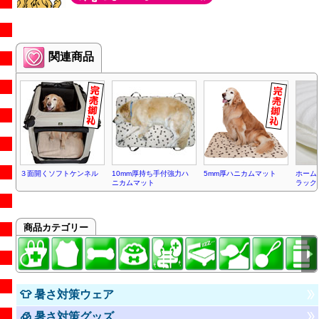
関連商品
３面開くソフトケンネル
10mm厚持ち手付強力ハ
5mm厚ハニカムマット
ホーム
ニカムマット
ラック
商品カテゴリー
👕 暑さ対策ウェア
🧊 暑さ対策グッズ