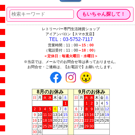
レトリーバー専門生活雑貨ショップ
アイアンバロン【スマホ支店】
TEL：03-5752-7117
営業時間：11：00
～15：00
（電話受付：11：00
～18：00
）
＜定休日：毎週火曜日・水曜日＞
※当店では、メールでのお問合せ等は承っておりません。
お問合せ・ご連絡は、【お電話で】お願いたします。
8月のお休み
9月のお休み
日
月
火
水
木
金
土
日
月
火
水
木
金
土
1
1
2
3
4
5
2
3
4
5
6
7
8
6
7
8
9
10
11
12
9
10
11
12
13
14
15
13
14
15
16
17
18
19
16
17
18
19
20
21
22
20
21
22
23
24
25
26
23
24
25
26
27
28
29
27
28
29
30
30
31