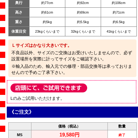
奥行
約77cm
約92cm
約106cm
高さ
約61cm
約69cm
約71cm
重さ
約5kg
約5.5kg
約6.5kg
体重目安
23kgくらいまで
32kgくらいまで
41kgくらいまで
Ｌサイズはかなり大きいです。
不良品以外、サイズのご交換はお受けいたしませんので、必ず
設置場所を実際に計ってサイズをご確認下さい。
※輸入品のため、輸入元での修理・部品交換等は承っておりま
せんので予めご了承下さい。
Lのみご試用いただけます。
《ご注文》
価格（税込）
数量
19,580円
MS
終了