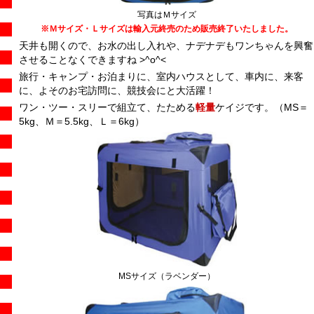
写真はＭサイズ
※Ｍサイズ・Ｌサイズは輸入元終売のため販売終了いたしました。
天井も開くので、お水の出し入れや、ナデナデもワンちゃんを興奮
させることなくできますね >^o^<
旅行・キャンプ・お泊まりに、室内ハウスとして、車内に、来客
に、よそのお宅訪問に、競技会にと大活躍！
ワン・ツー・スリーで組立て、たためる
軽量
ケイジです。（MS＝
5kg、Ｍ＝5.5kg、Ｌ＝6kg）
MSサイズ（ラベンダー）