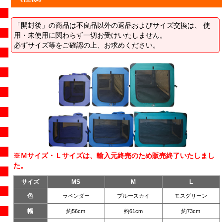
「開封後」の商品は不良品以外の返品およびサイズ交換は、 使
用・未使用に関わらず一切お受けいたしません。
必ずサイズ等をご確認の上、お求めください。
※Ｍサイズ・Ｌサイズは、輸入元終売のため販売終了いたしまし
た。
サイズ
MS
M
L
色
ラベンダー
ブルースカイ
モスグリーン
幅
約56cm
約61cm
約73cm