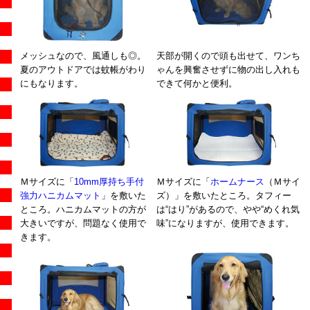
メッシュなので、風通しも◎。
天部が開くので頭も出せて、ワンち
夏のアウトドアでは蚊帳がわり
ゃんを興奮させずに物の出し入れも
にもなります。
できて何かと便利。
Ｍサイズに「
10mm厚持ち手付
Ｍサイズに「
ホームナース
（Ｍサイ
強力ハニカムマット
」を敷いた
ズ）」を敷いたところ。タフィー
ところ。ハニカムマットの方が
は“はり”があるので、やや“めくれ気
大きいですが、問題なく使用で
味”になりますが、使用できます。
きます。