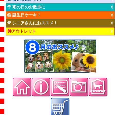
☂ 雨の日のお散歩に
🎂 誕生日ケーキ！
💛 シニアさんにおススメ！
🉐アウトレット