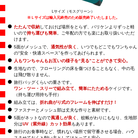
Lサイズ（モスグリーン）
※Ｌサイズは輸入元終売のため販売終了いたしました。
たたんで収納
しておけば場所をとらず、バリケンよりずっと軽
いので
持ち運びも簡単
。ご年配の方でも楽にお取り扱いいただ
けます。
5面がメッシュで、
通気性が良く
、いつでもどこでもワンちゃん
の“安全・快適スペース”を作ってあげられます。
人もワンちゃんもお互いの様子を“見る”ことができて安心。
生地なので、フローリングの床を傷つけることもなく、中の毛
は飛び散りません。
旅行バッグくらいの重さです。
ワン・ツー・スリーで組み立て、簡単にたためる
ケイジです。
（持ち運び用持ち手付）
組み立ては、
折れ曲がり式のフレームを伸ばすだけ！
ファスナーとメッシュ部は丈夫な作りと素材です。
5面がネットなので
風通しが良く
、蚊帳がわりにもなり、生地部
分は
UV（紫外線）カット効果
もあります。
旅行のお食事時など、慣れない場所で留守番させる場合、ハウ
スさせておくと飼い主としてはとっても安心。